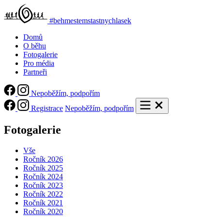
#behmestemstastnychlasek
Domů
O běhu
Fotogalerie
Pro média
Partneři
Nepoběžím, podpořím
Registrace
Nepoběžím, podpořím
Fotogalerie
Vše
Ročník 2026
Ročník 2025
Ročník 2024
Ročník 2023
Ročník 2022
Ročník 2021
Ročník 2020