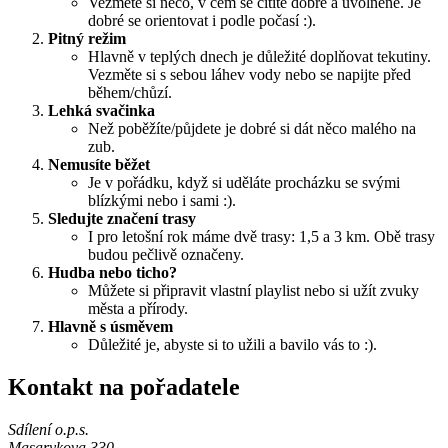
Vezměte si něco, v čem se cítíte dobře a uvolněně. Je
dobré se orientovat i podle počasí :).
Pitný režim
Hlavně v teplých dnech je důležité doplňovat tekutiny.
Vezměte si s sebou láhev vody nebo se napijte před
během/chůzí.
Lehká svačinka
Než poběžíte/půjdete je dobré si dát něco malého na
zub.
Nemusíte běžet
Je v pořádku, když si uděláte procházku se svými
blízkými nebo i sami :).
Sledujte značení trasy
I pro letošní rok máme dvě trasy: 1,5 a 3 km. Obě trasy
budou pečlivě označeny.
Hudba nebo ticho?
Můžete si připravit vlastní playlist nebo si užít zvuky
města a přírody.
Hlavně s úsměvem
Důležité je, abyste si to užili a bavilo vás to :).
Kontakt na pořadatele
Sdílení o.p.s.
Masarykova 330