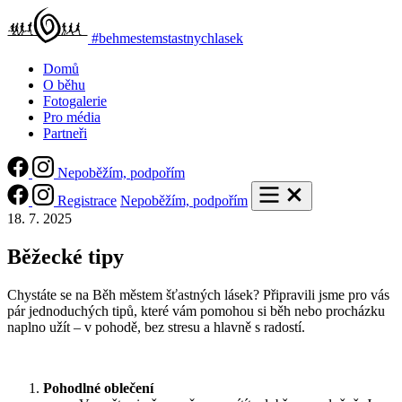
#behmestemstastnychlasek
Domů
O běhu
Fotogalerie
Pro média
Partneři
Nepoběžím, podpořím
Registrace
Nepoběžím, podpořím
18. 7. 2025
Běžecké tipy
Chystáte se na Běh městem šťastných lásek? Připravili jsme pro vás
pár jednoduchých tipů, které vám pomohou si běh nebo procházku
naplno užít – v pohodě, bez stresu a hlavně s radostí.
Pohodlné oblečení