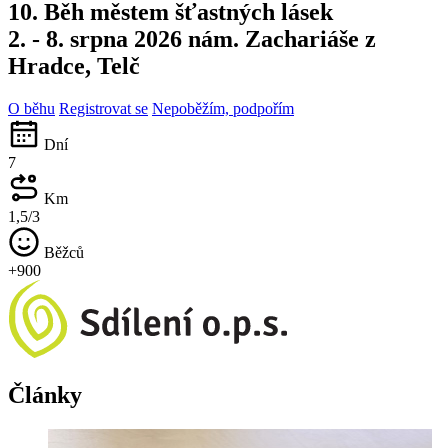
10. Běh městem šťastných lásek
2. - 8. srpna 2026
nám. Zachariáše z
Hradce, Telč
O běhu
Registrovat se
Nepoběžím, podpořím
Dní
7
Km
1,5/3
Běžců
+900
Články