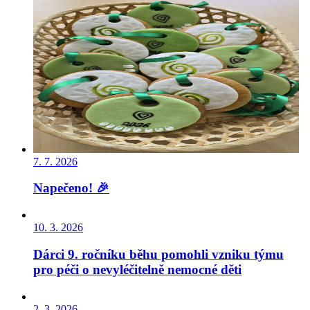
7. 7. 2026
Napečeno! 🎉
10. 3. 2026
Dárci 9. ročníku běhu pomohli vzniku týmu
pro péči o nevyléčitelně nemocné děti
2. 3. 2026