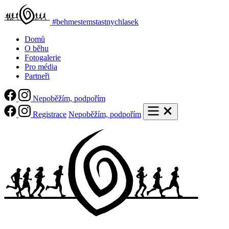
#behmestemstastnychlasek
Domů
O běhu
Fotogalerie
Pro média
Partneři
Nepoběžím, podpořím
Registrace
Nepoběžím, podpořím